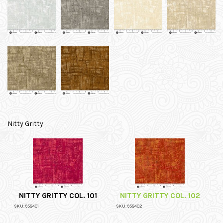
Nitty Gritty
NITTY GRITTY COL. 101
NITTY GRITTY COL. 102
SKU: 958401
SKU: 958402