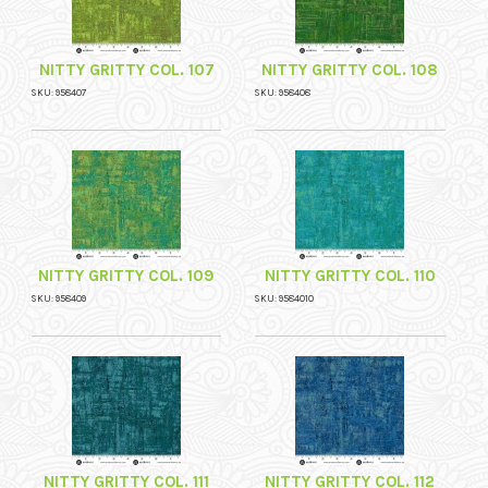
NITTY GRITTY COL. 107
NITTY GRITTY COL. 108
SKU: 958407
SKU: 958408
NITTY GRITTY COL. 109
NITTY GRITTY COL. 110
SKU: 958409
SKU: 9584010
NITTY GRITTY COL. 111
NITTY GRITTY COL. 112