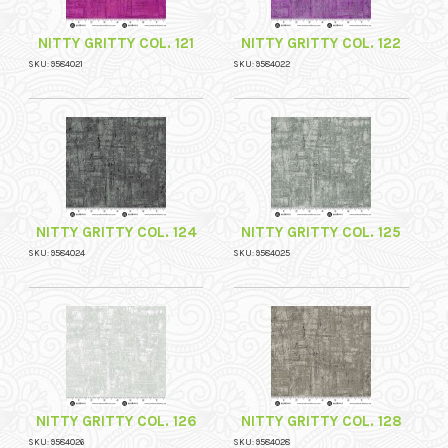
NITTY GRITTY COL. 121
NITTY GRITTY COL. 122
SKU: 9584021
SKU: 9584022
NITTY GRITTY COL. 124
NITTY GRITTY COL. 125
SKU: 9584024
SKU: 9584025
NITTY GRITTY COL. 126
NITTY GRITTY COL. 128
SKU: 9584026
SKU: 9584028