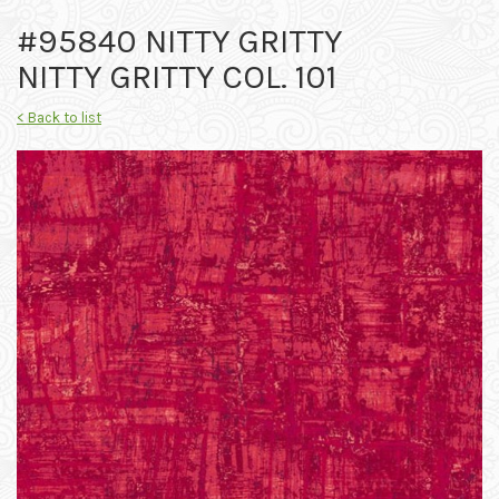
#95840 NITTY GRITTY
NITTY GRITTY COL. 101
< Back to list