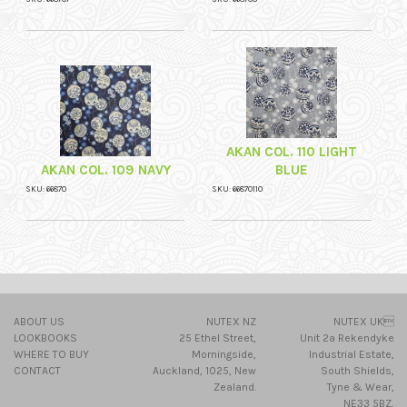
AKAN COL. 110 LIGHT
AKAN COL. 109 NAVY
BLUE
SKU: 66870
SKU: 66870110
ABOUT US
NUTEX NZ
NUTEX UK
LOOKBOOKS
25 Ethel Street,
Unit 2a Rekendyke
WHERE TO BUY
Morningside,
Industrial Estate,
CONTACT
Auckland, 1025, New
South Shields,
Zealand.
Tyne & Wear,
NE33 5BZ,