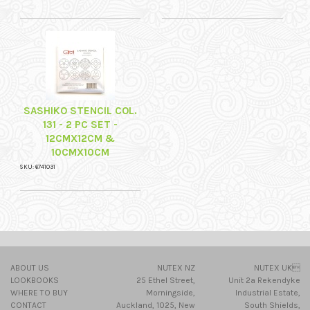
SASHIKO STENCIL COL.
131 - 2 PC SET -
12CMX12CM &
10CMX10CM
SKU: 6741031
ABOUT US
NUTEX NZ
NUTEX UK
LOOKBOOKS
25 Ethel Street,
Unit 2a Rekendyke
WHERE TO BUY
Morningside,
Industrial Estate,
CONTACT
Auckland, 1025, New
South Shields,