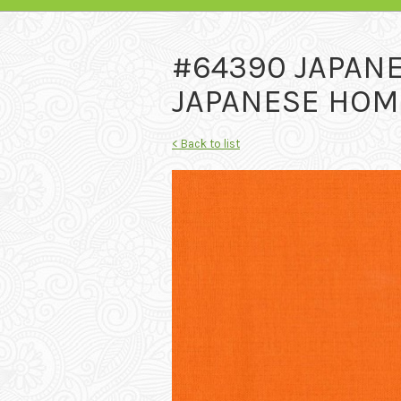
#64390 JAPAN
JAPANESE HOM
< Back to list