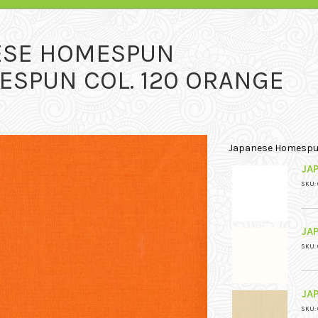
ESE HOMESPUN
ESPUN COL. 120 ORANGE
Japanese Homesp
JA
SKU: 
JA
SKU: 
JA
SKU: 