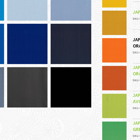
JA
SKU: 
JA
OR
SKU: 
JA
OR
SKU: 
JA
AV
SKU: 
JA
GR
SKU: 