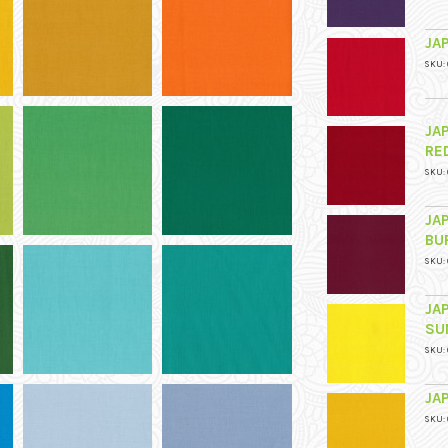
JA
SKU: 
JA
RE
SKU: 
JA
BU
SKU: 
JA
SU
SKU: 
JA
SKU: 