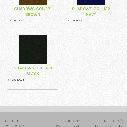
SHADOWS COL. 121
SHADOWS COL. 122
BROWN
NAVY
SKU: 8150021
SKU: 8150022
SHADOWS COL. 123
BLACK
SKU: 8150023
ABOUT US
NUTEX NZ
NUTEX UK
LOOKBOOKS
25 Ethel Street,
Unit 2a Rekendyke